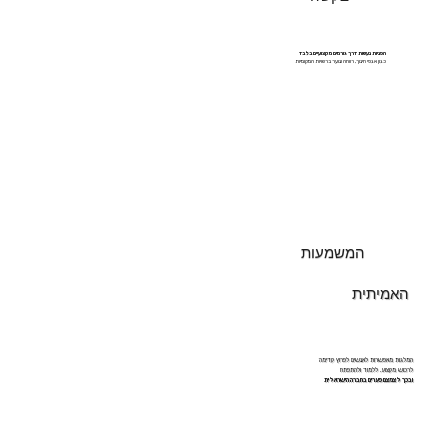
הפניות נעשות דרך גורמים מקצועיים בלבד
כגון אגפי חינוך, רווחה ונוער ברשויות המקומיות
המשמעות
האמיתית
המלגות מאפשרות לאנשים לפרוץ קדימה
לרכוש מקצוע, ללמוד ולהתפתח
ובכך לצמצם פערים בחברה הישראלית