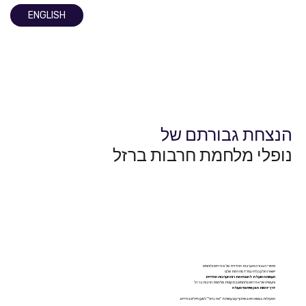
ENGLISH
הנצחת גבורתם של
נופלי מלחמת חרבות ברזל
סיפורי הגבורה והערבות ההדדית של אזרחים ולוחמים
יישארו חלק בלתי נפרד מהזהות שלנו
העמותה פועלת להנציח את רוח הערבות ההדדית
והעשייה של אזרחים ולוחמים בתקופת מלחמת חרבות ברזל
דרך יוזמות תוכן ושיתופי פעולה
הפעילות בנושא היא בשיתוף עם עמותת "אח גדול" למען חיילים בודדים.