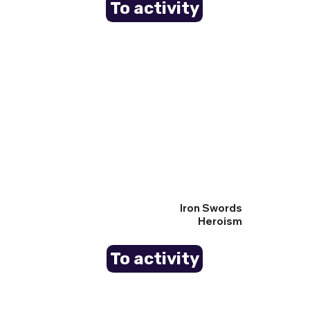
To activity
Iron Swords
Heroism
To activity